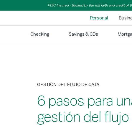
Skip to Main Content
FDIC-Insured - Backed by the full faith and credit of
Personal
Busin
Checking
Savings & CDs
Mortg
GESTIÓN DEL FLUJO DE CAJA
6 pasos para un
gestión del flujo