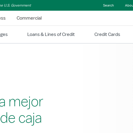
 the U.S. Government
Search
Abou
ess
Commercial
ages
Loans & Lines of Credit
Credit Cards
a mejor
 de caja