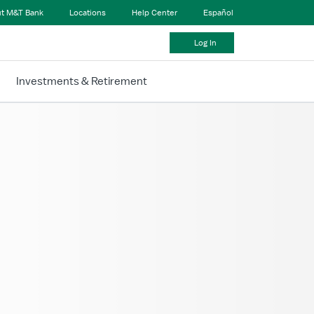
t M&T Bank
Locations
Help Center
Español
Log In
Investments & Retirement