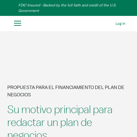
Skip to Main Content
FDIC-Insured - Backed by the full faith and credit of the U.S.
Government
Log In
PROPUESTA PARA EL FINANCIAMIENTO DEL PLAN DE
NEGOCIOS
Su motivo principal para
redactar un plan de
negocios