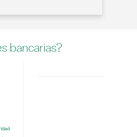
es bancarias?
Buscar
ridad