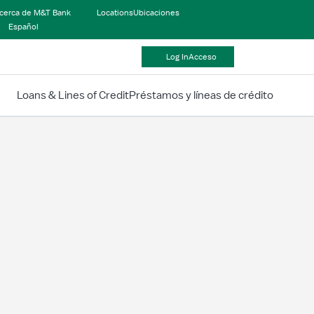
cerca de M&T Bank
Locations
Ubicaciones
Español
Log In
Acceso
Loans & Lines of Credit
Préstamos y líneas de crédito