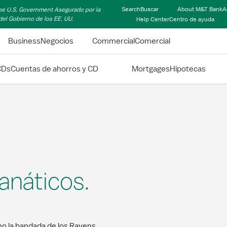
Search
Buscar
About M&T Bank
A
 the U.S. Government
Asegurado por la
 del Gobierno de los EE. UU.
Help Center
Centro de ayuda
Business
Negocios
Commercial
Comercial
CDs
Cuentas de ahorros y CD
Mortgages
Hipotecas
anáticos.
 la bandada de los Ravens.