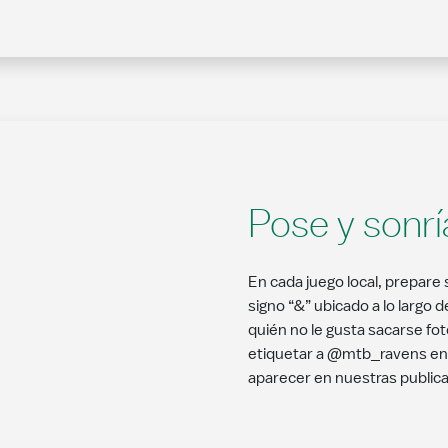
Pose y sonrí
En cada juego local, prepare
signo “&” ubicado a lo larg
quién no le gusta sacarse fot
etiquetar a @mtb_ravens en 
aparecer en nuestras public