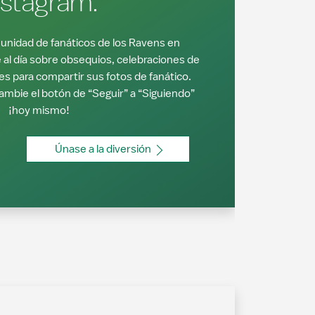
nstagram.
unidad de fanáticos de los Ravens en
al día sobre obsequios, celebraciones de
es para compartir sus fotos de fanático.
mbie el botón de “Seguir” a “Siguiendo”
¡hoy mismo!
Únase a la diversión